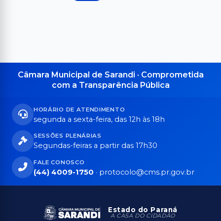
Câmara Municipal de Sarandi · Comprometida
com a Transparência Pública
HORÁRIO DE ATENDIMENTO
segunda a sexta-feira, das 12h às 18h
SESSÕES PLENÁRIAS
Segundas-feiras a partir das 17h30
FALE CONOSCO
(44) 4009-1750
·
protocolo@cms.pr.gov.br
Estado do Paraná
A CASA DO CIDADÃO