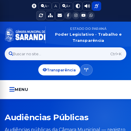
A−
A
A+
ESTADO DO PARANÁ
Poder Legislativo · Trabalho e
Transparência
Buscar no site...
Ctrl+K
Transparência
MENU
Audiências Públicas
Audiências públicas da Câmara Municipal — registro