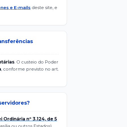
nes e E-mails
deste site, e
ansferências
tárias
. O custeio do Poder
a
, conforme previsto no art.
servidores?
i Ordinária nº 3.124, de 5
asília ou outros Estados).