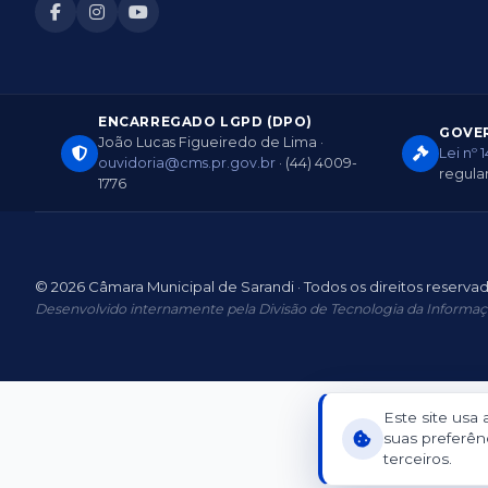
ENCARREGADO LGPD (DPO)
GOVER
João Lucas Figueiredo de Lima ·
Lei nº 
ouvidoria@cms.pr.gov.br
· (44) 4009-
regul
1776
© 2026 Câmara Municipal de Sarandi · Todos os direitos reserva
Desenvolvido internamente pela Divisão de Tecnologia da Informaç
Este site usa
suas preferênc
terceiros.