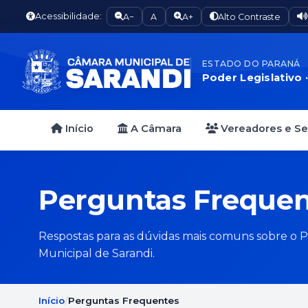
Acessibilidade:
A−
A
A+
Alto Contraste
ESTADO DO PARANÁ
Poder Legislativo 
Início
A Câmara
Vereadores e S
Perguntas Frequen
Respostas para as dúvidas mais comuns sobre o 
Municipal de Sarandi.
Início
Perguntas Frequentes