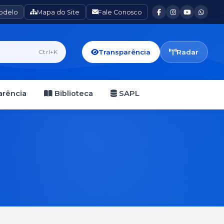
Modelo
Mapa do Site
Fale Conosco
Transparência
Radar
Ctrl+K
rência
Biblioteca
SAPL