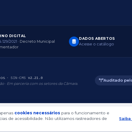
NO DIGITAL
DADOS ABERTOS
14.129/2021
· Decreto Municipal
Acesse o catálogo
amentador
dos.
· SIN-CMS
v2.21.0
Auditado pelo
ão · Em parceria com os setores da Câmara.
 apenas
cookies necessários
para o funcionamento e
ias de acessibilidade. Não utilizamos rastreadores de
Saiba