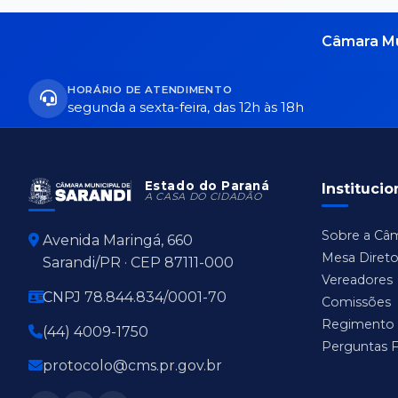
Câmara Mu
HORÁRIO DE ATENDIMENTO
segunda a sexta-feira, das 12h às 18h
Estado do Paraná
Institucio
A CASA DO CIDADÃO
Sobre a Câ
Avenida Maringá, 660
Mesa Direto
Sarandi/PR · CEP 87111-000
Vereadores
CNPJ 78.844.834/0001-70
Comissões
Regimento 
(44) 4009-1750
Perguntas 
protocolo@cms.pr.gov.br