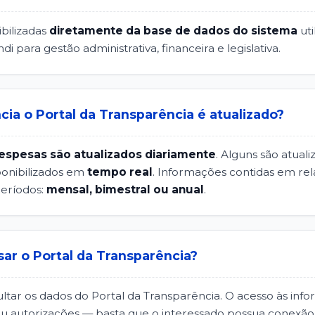
bilizadas
diretamente da base de dados do sistema
uti
 para gestão administrativa, financeira e legislativa.
ia o Portal da Transparência é atualizado?
despesas são atualizados diariamente
. Alguns são atua
sponibilizados em
tempo real
. Informações contidas em rel
períodos:
mensal, bimestral ou anual
.
r o Portal da Transparência?
tar os dados do Portal da Transparência. O acesso às infor
 autorizações — basta que o interessado possua conexão 