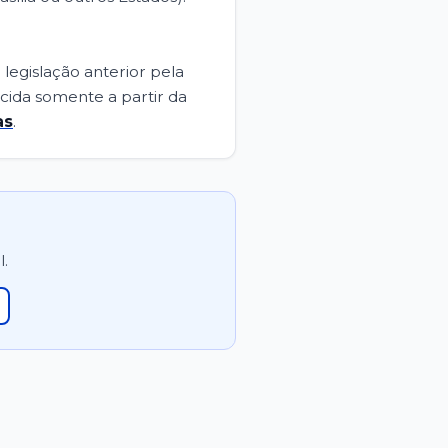
legislação anterior pela
ecida somente a partir da
as
.
l.