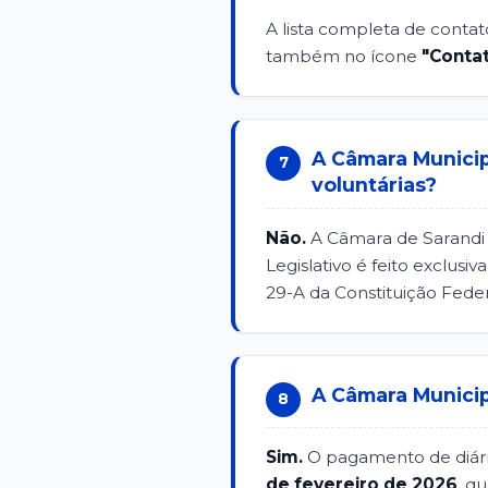
A lista completa de contato
também no ícone
"Contat
A Câmara Municip
7
voluntárias?
Não.
A Câmara de Sarandi 
Legislativo é feito exclus
29-A da Constituição Feder
A Câmara Municip
8
Sim.
O pagamento de diári
de fevereiro de 2026
, q