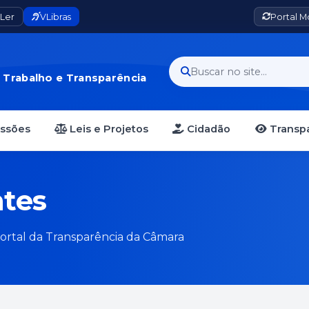
Ler
VLibras
Portal 
Buscar no site...
· Trabalho e Transparência
essões
Leis e Projetos
Cidadão
Transpa
tes
Portal da Transparência da Câmara