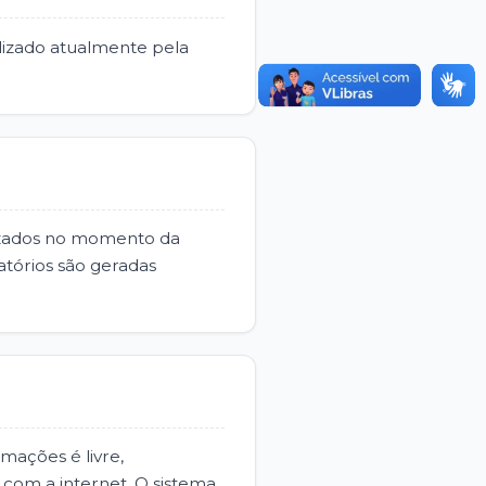
lizado atualmente pela
lizados no momento da
atórios são geradas
mações é livre,
com a internet. O sistema