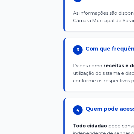
As informações são disponi
Câmara Municipal de Sarandi
Com que frequênc
3
Dados como
receitas e 
utilização do sistema e di
conforme os respectivos 
Quem pode acessa
4
Todo cidadão
pode consul
independente de senhas ou