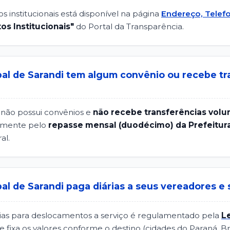
s institucionais está disponível na página
Endereço, Telefo
os Institucionais"
do Portal da Transparência.
al de Sarandi tem algum convênio ou recebe tr
não possui convênios e
não recebe transferências volun
ivamente pelo
repasse mensal (duodécimo) da Prefeitur
al.
al de Sarandi paga diárias a seus vereadores e 
as para deslocamentos a serviço é regulamentado pela
Le
ue fixa os valores conforme o destino (cidades do Paraná, Br