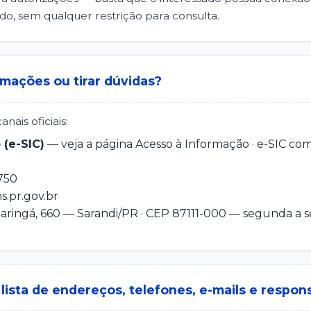
do, sem qualquer restrição para consulta.
mações ou tirar dúvidas?
ais oficiais:
 (e-SIC)
— veja a página
Acesso à Informação · e-SIC
com 
750
.pr.gov.br
ringá, 660 — Sarandi/PR · CEP 87111-000 — segunda a sex
lista de endereços, telefones, e-mails e respon