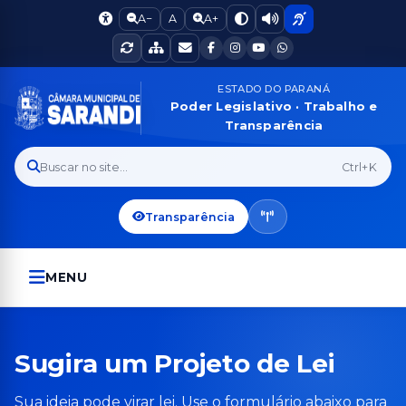
A−
A
A+
ESTADO DO PARANÁ
Poder Legislativo · Trabalho e
Transparência
Buscar no site...
Ctrl+K
Transparência
MENU
Sugira um Projeto de Lei
Sua ideia pode virar lei. Use o formulário abaixo para