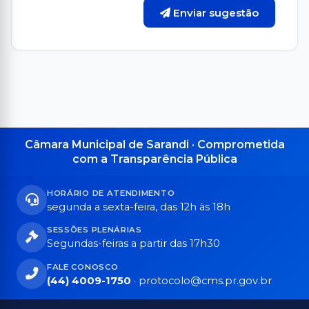
Enviar sugestão
Câmara Municipal de Sarandi · Comprometida
com a Transparência Pública
HORÁRIO DE ATENDIMENTO
segunda a sexta-feira, das 12h às 18h
SESSÕES PLENÁRIAS
Segundas-feiras a partir das 17h30
FALE CONOSCO
(44) 4009-1750
·
protocolo@cms.pr.gov.br