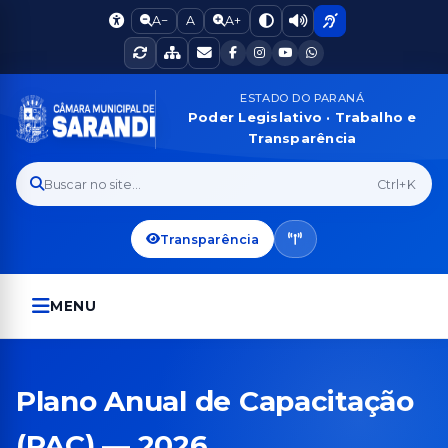
A−
A
A+
ESTADO DO PARANÁ
Poder Legislativo · Trabalho e
Transparência
Buscar no site...
Ctrl+K
Transparência
MENU
Plano Anual de Capacitação
(PAC) — 2026