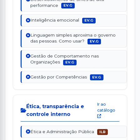
performance
EV.G
Inteligência emocional
EV.G
Linguagem simples aproxima o governo
das pessoas. Como usar?
EV.G
Gestão de Comportamento nas
Organizações
EV.G
Gestão por Competências
EV.G
Ir ao
Ética, transparência e
catálogo
controle interno
Ética e Administração Pública
ILB