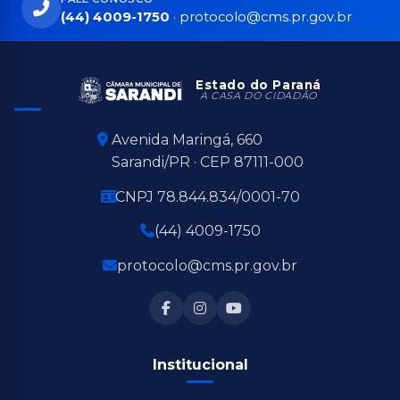
(44) 4009-1750
·
protocolo@cms.pr.gov.br
Estado do Paraná
A CASA DO CIDADÃO
Avenida Maringá, 660
Sarandi/PR · CEP 87111-000
CNPJ 78.844.834/0001-70
(44) 4009-1750
protocolo@cms.pr.gov.br
Institucional