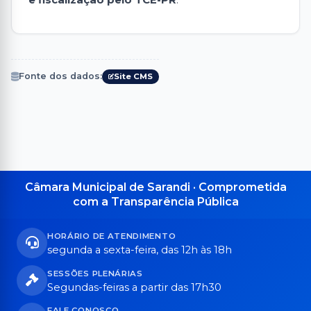
e fiscalização pelo TCE-PR
.
Fonte dos dados:
Site CMS
Câmara Municipal de Sarandi · Comprometida
com a Transparência Pública
HORÁRIO DE ATENDIMENTO
segunda a sexta-feira, das 12h às 18h
SESSÕES PLENÁRIAS
Segundas-feiras a partir das 17h30
FALE CONOSCO