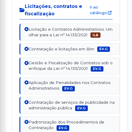
Licitações, contratos e
Ir ao
catálogo
fiscalização
Licitação e Contratos Administrativos: Um
olhar para a Lei nº 14.133/2021
ILB
Contratação e licitações em Bim
EV.G
Gestão e Fiscalização de Contratos sob o
enfoque da Lei nº 14.133/2021
EV.G
Aplicação de Penalidades nos Contratos
Administrativos
EV.G
Contratação de serviços de publicidade na
administração pública
EV.G
Padronização dos Procedimentos de
Contratação
EV.G