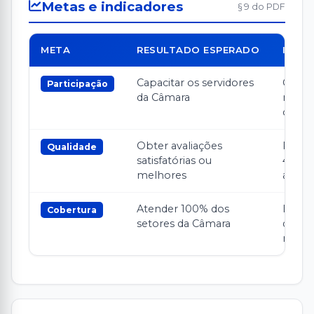
Metas e indicadores
§ 9 do PDF
META
RESULTADO ESPERADO
INDI
Capacitar os servidores
Compr
Participação
da Câmara
menos
curso
Obter avaliações
Receb
Qualidade
satisfatórias ou
4 de 
melhores
avalia
Atender 100% dos
Inclui
Cobertura
setores da Câmara
dos 3
nas c