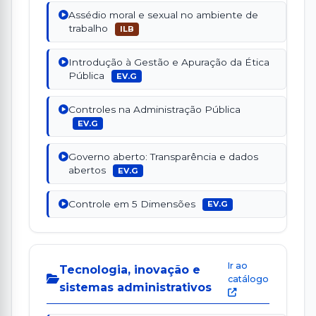
Assédio moral e sexual no ambiente de
trabalho
ILB
Introdução à Gestão e Apuração da Ética
Pública
EV.G
Controles na Administração Pública
EV.G
Governo aberto: Transparência e dados
abertos
EV.G
Controle em 5 Dimensões
EV.G
Ir ao
Tecnologia, inovação e
catálogo
sistemas administrativos