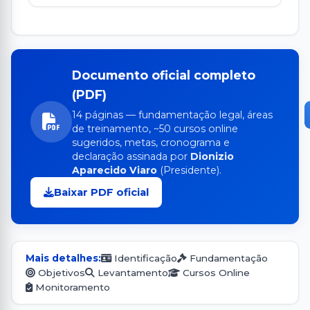
Documento oficial completo
(PDF)
14 páginas — fundamentação legal, áreas
de treinamento, ~50 cursos online
sugeridos, metas, cronograma e
declaração assinada por
Dionizio
Aparecido Viaro
(Presidente).
Baixar PDF oficial
Mais detalhes:
Identificação
Fundamentação
Objetivos
Levantamento
Cursos Online
Monitoramento