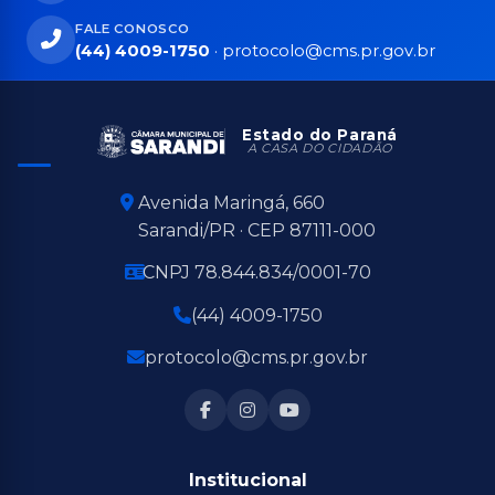
FALE CONOSCO
(44) 4009-1750
·
protocolo@cms.pr.gov.br
Estado do Paraná
A CASA DO CIDADÃO
Avenida Maringá, 660
Sarandi/PR · CEP 87111-000
CNPJ 78.844.834/0001-70
(44) 4009-1750
protocolo@cms.pr.gov.br
Institucional