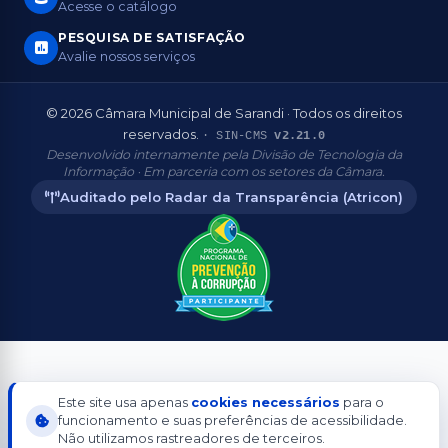
Acesse o catálogo
PESQUISA DE SATISFAÇÃO
Avalie nossos serviços
© 2026 Câmara Municipal de Sarandi · Todos os direitos
reservados.
· SIN-CMS
v2.21.0
Desenvolvido internamente pela Divisão de Tecnologia da
Informação · Em parceria com os setores da Câmara.
Auditado pelo Radar da Transparência (Atricon)
Aderente
Este site usa apenas
cookies necessários
para o
funcionamento e suas preferências de acessibilidade.
Não utilizamos rastreadores de terceiros.