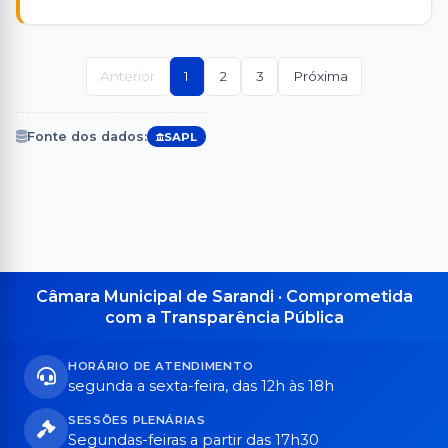
Anterior
1
2
3
Próxima
Fonte dos dados:
SAPL
Câmara Municipal de Sarandi · Comprometida
com a Transparência Pública
HORÁRIO DE ATENDIMENTO
segunda a sexta-feira, das 12h às 18h
SESSÕES PLENÁRIAS
Segundas-feiras a partir das 17h30