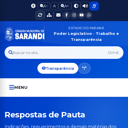
A−
A
A+
ESTADO DO PARANÁ
Poder Legislativo · Trabalho e
Transparência
Buscar no site...
Ctrl+K
Transparência
MENU
Respostas de Pauta
Indicações, requerimentos e demais matérias dos