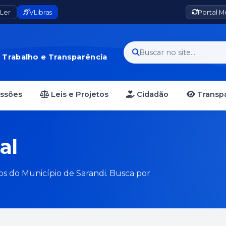
Ler
VLibras
Portal 
Buscar no site...
· Trabalho e Transparência
essões
Leis e Projetos
Cidadão
Transpa
al
vos do Município de Sarandi. Busca por