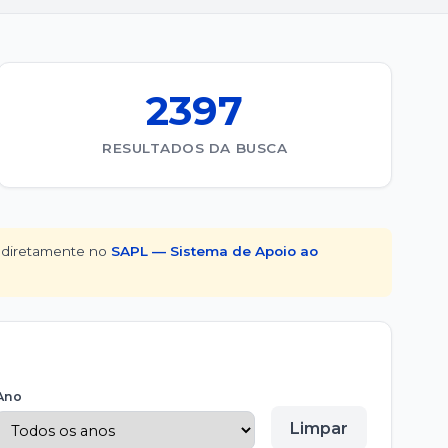
2397
RESULTADOS DA BUSCA
e diretamente no
SAPL — Sistema de Apoio ao
Ano
Limpar