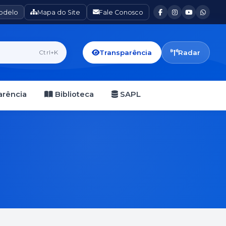
Modelo
Mapa do Site
Fale Conosco
Transparência
Radar
Ctrl+K
rência
Biblioteca
SAPL