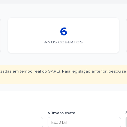
6
ANOS COBERTOS
izadas em tempo real do SAPL). Para legislação anterior, pesquis
Número exato