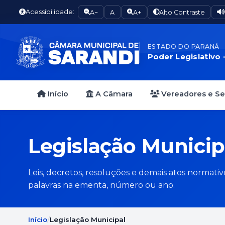
Acessibilidade:
A−
A
A+
Alto Contraste
ESTADO DO PARANÁ
Poder Legislativo 
Início
A Câmara
Vereadores e S
Legislação Municip
Leis, decretos, resoluções e demais atos normati
palavras na ementa, número ou ano.
Início
Legislação Municipal