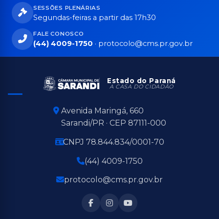
SESSÕES PLENÁRIAS
Segundas-feiras a partir das 17h30
FALE CONOSCO
(44) 4009-1750
·
protocolo@cms.pr.gov.br
Estado do Paraná
A CASA DO CIDADÃO
Avenida Maringá, 660
Sarandi/PR · CEP 87111-000
CNPJ 78.844.834/0001-70
(44) 4009-1750
protocolo@cms.pr.gov.br