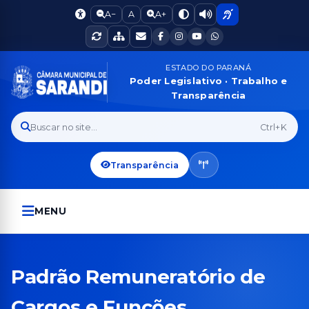
A−
A
A+
ESTADO DO PARANÁ
Poder Legislativo · Trabalho e
Transparência
Buscar no site...
Ctrl+K
Transparência
MENU
Padrão Remuneratório de
Cargos e Funções