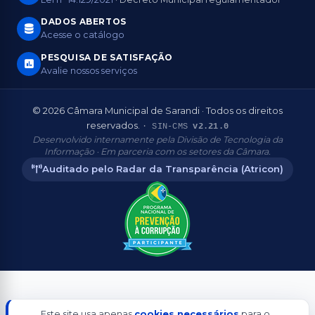
DADOS ABERTOS
Acesse o catálogo
PESQUISA DE SATISFAÇÃO
Avalie nossos serviços
© 2026 Câmara Municipal de Sarandi · Todos os direitos
reservados.
· SIN-CMS
v2.21.0
Desenvolvido internamente pela Divisão de Tecnologia da
Informação · Em parceria com os setores da Câmara.
Auditado pelo Radar da Transparência (Atricon)
Aderente
Este site usa apenas
cookies necessários
para o