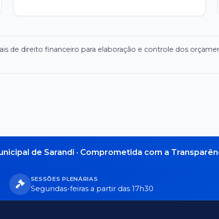
is de direito financeiro para elaboração e controle dos orçame
nicipal de Sarandi · Comprometida com a Transparênc
SESSÕES PLENÁRIAS
Segundas-feiras a partir das 17h30