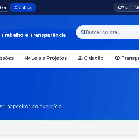
Ler
VLibras
Portal 
Buscar no site...
· Trabalho e Transparência
essões
Leis e Projetos
Cidadão
Transpa
 financeiros do exercício.