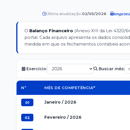
Última atualização:
02/05/2026
·
Imprimi
O
Balanço Financeiro
(Anexo XIII da Lei 4320/6
portal. Cada arquivo apresenta os dados consol
medida em que os fechamentos contábeis aco
Exercício:
Buscar mês:
Nº
MÊS DE COMPETÊNCIA
Janeiro / 2026
01
Fevereiro / 2026
02