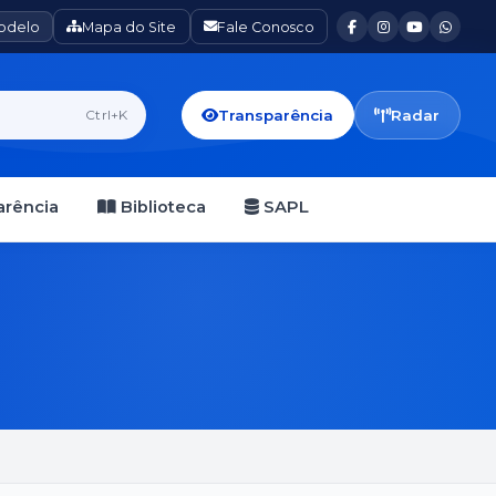
Modelo
Mapa do Site
Fale Conosco
Transparência
Radar
Ctrl+K
rência
Biblioteca
SAPL