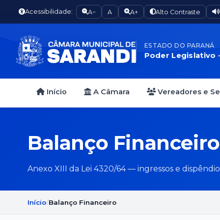
Acessibilidade:
A−
A
A+
Alto Contraste
ESTADO DO PARANÁ
Poder Legislativo 
Início
A Câmara
Vereadores e S
Balanço Financeiro
Anexo XIII da Lei 4320/64 — ingressos e dispêndios
Início
Balanço Financeiro