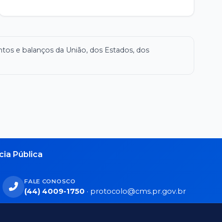
ntos e balanços da União, dos Estados, dos
ia Pública
FALE CONOSCO
(44) 4009-1750
·
protocolo@cms.pr.gov.br