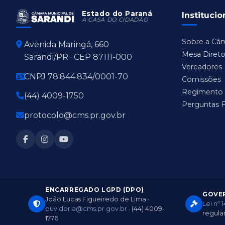
Estado do Paraná
Institucio
A CASA DO CIDADÃO
Sobre a Câ
Avenida Maringá, 660
Mesa Direto
Sarandi/PR · CEP 87111-000
Vereadores
CNPJ 78.844.834/0001-70
Comissões
Regimento 
(44) 4009-1750
Perguntas 
protocolo@cms.pr.gov.br
ENCARREGADO LGPD (DPO)
GOVER
João Lucas Figueiredo de Lima ·
Lei nº 
ouvidoria@cms.pr.gov.br
· (44) 4009-
regul
1776