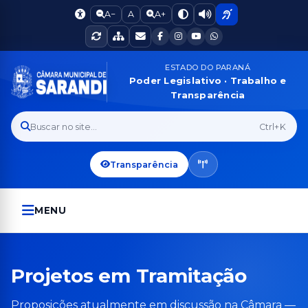
A−
A
A+
ESTADO DO PARANÁ
Poder Legislativo · Trabalho e
Transparência
Buscar no site...
Ctrl+K
Transparência
MENU
Projetos em Tramitação
Proposições atualmente em discussão na Câmara —