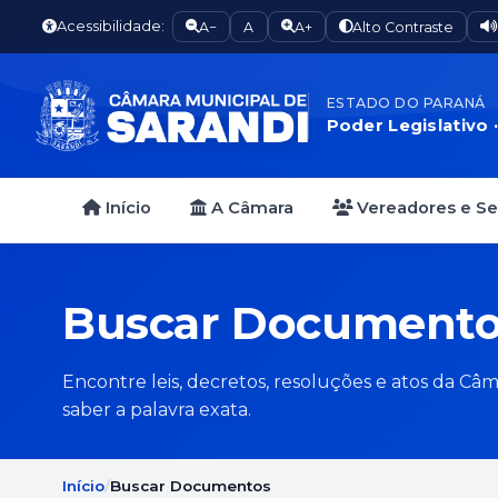
Acessibilidade:
A−
A
A+
Alto Contraste
ESTADO DO PARANÁ
Poder Legislativo 
Início
A Câmara
Vereadores e S
Buscar Document
Encontre leis, decretos, resoluções e atos da Câm
saber a palavra exata.
Início
Buscar Documentos