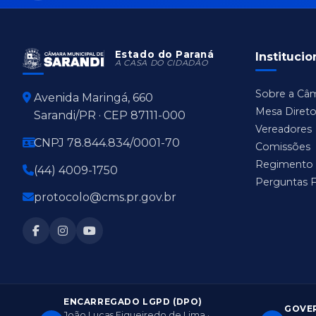
Estado do Paraná
Institucio
A CASA DO CIDADÃO
Sobre a Câ
Avenida Maringá, 660
Mesa Direto
Sarandi/PR · CEP 87111-000
Vereadores
CNPJ 78.844.834/0001-70
Comissões
Regimento 
(44) 4009-1750
Perguntas 
protocolo@cms.pr.gov.br
ENCARREGADO LGPD (DPO)
GOVER
João Lucas Figueiredo de Lima ·