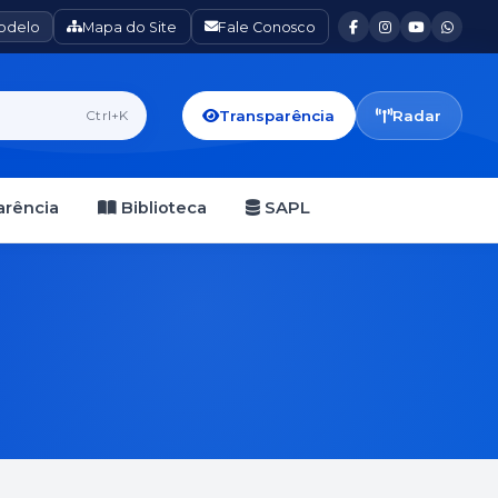
Modelo
Mapa do Site
Fale Conosco
Transparência
Radar
Ctrl+K
rência
Biblioteca
SAPL