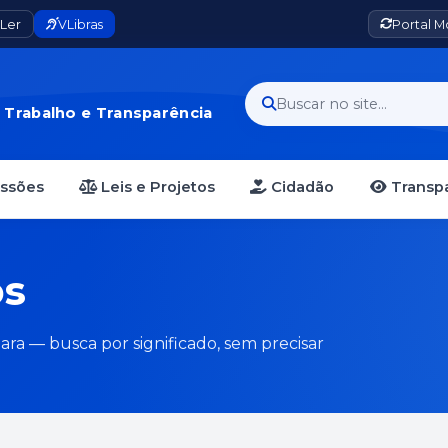
Ler
VLibras
Portal 
Buscar no site...
· Trabalho e Transparência
essões
Leis e Projetos
Cidadão
Transpa
os
ara — busca por significado, sem precisar