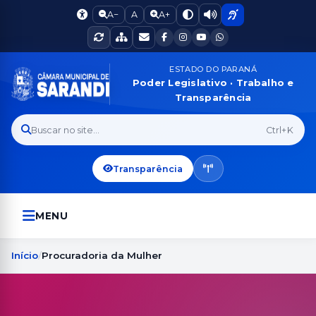
A−
A
A+
ESTADO DO PARANÁ
Poder Legislativo · Trabalho e
Transparência
Buscar no site...
Ctrl+K
Transparência
MENU
Início
Procuradoria da Mulher