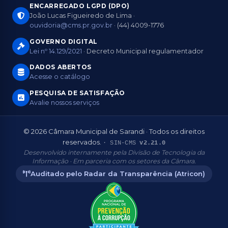
ENCARREGADO LGPD (DPO)
João Lucas Figueiredo de Lima ·
ouvidoria@cms.pr.gov.br
· (44) 4009-1776
GOVERNO DIGITAL
Lei nº 14.129/2021
· Decreto Municipal regulamentador
DADOS ABERTOS
Acesse o catálogo
PESQUISA DE SATISFAÇÃO
Avalie nossos serviços
© 2026 Câmara Municipal de Sarandi · Todos os direitos
reservados.
· SIN-CMS
v2.21.0
Desenvolvido internamente pela Divisão de Tecnologia da
Informação · Em parceria com os setores da Câmara.
Auditado pelo Radar da Transparência (Atricon)
Aderente