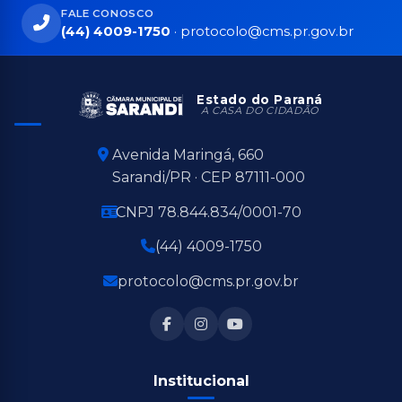
FALE CONOSCO
(44) 4009-1750
·
protocolo@cms.pr.gov.br
Estado do Paraná
A CASA DO CIDADÃO
Avenida Maringá, 660
Sarandi/PR · CEP 87111-000
CNPJ 78.844.834/0001-70
(44) 4009-1750
protocolo@cms.pr.gov.br
Institucional