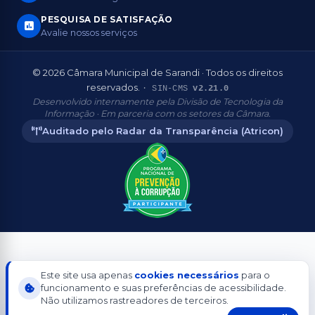
PESQUISA DE SATISFAÇÃO
Avalie nossos serviços
© 2026 Câmara Municipal de Sarandi · Todos os direitos
reservados.
· SIN-CMS
v2.21.0
Desenvolvido internamente pela Divisão de Tecnologia da
Informação · Em parceria com os setores da Câmara.
Auditado pelo Radar da Transparência (Atricon)
Aderente
Este site usa apenas
cookies necessários
para o
funcionamento e suas preferências de acessibilidade.
Não utilizamos rastreadores de terceiros.