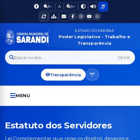
A−
A
A+
ESTADO DO PARANÁ
Poder Legislativo · Trabalho e
Transparência
Buscar no site...
Ctrl+K
Transparência
MENU
Estatuto dos Servidores
Lei Complementar que rege os direitos, deveres e