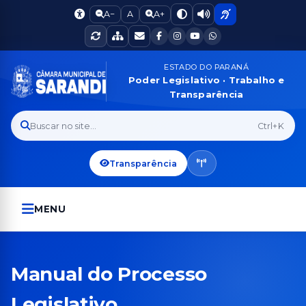
A−
A
A+
ESTADO DO PARANÁ
Poder Legislativo · Trabalho e
Transparência
Buscar no site...
Ctrl+K
Transparência
MENU
Manual do Processo
Legislativo