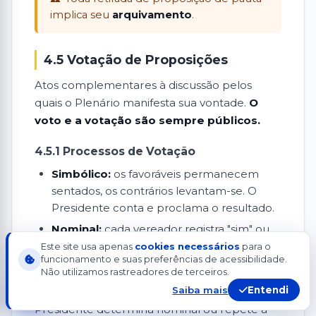
implica seu
arquivamento
.
4.5 Votação de Proposições
Atos complementares à discussão pelos
quais o Plenário manifesta sua vontade.
O
voto e a votação são sempre públicos.
4.5.1 Processos de Votação
Simbólico:
os favoráveis permanecem
sentados, os contrários levantam-se. O
Presidente conta e proclama o resultado.
Nominal:
cada vereador registra "sim" ou
"não" no terminal eletrônico (ou por
Este site usa apenas
cookies necessários
para o
funcionamento e suas preferências de acessibilidade.
chamada de viva voz).
Não utilizamos rastreadores de terceiros.
Saiba mais
Entendi
Se houver dúvida sobre votação simbólica, o
Presidente determina nominal ou repete a