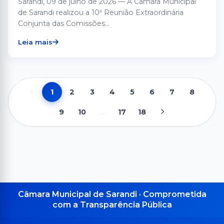
Sarandi, 09 de julho de 2026 — A Câmara Municipal
de Sarandi realizou a 10ª Reunião Extraordinária
Conjunta das Comissões...
Leia mais
1
2
3
4
5
6
7
8
9
10
...
17
18
Câmara Municipal de Sarandi · Comprometida
com a Transparência Pública