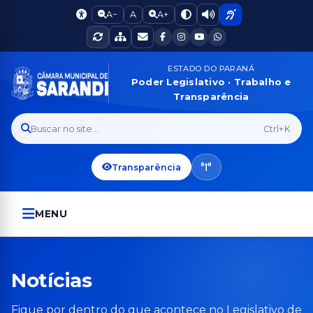
A−
A
A+
ESTADO DO PARANÁ
Poder Legislativo · Trabalho e
Transparência
Buscar no site...
Ctrl+K
Transparência
MENU
Notícias
Fique por dentro do que acontece no Legislativo de