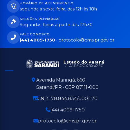
HORÁRIO DE ATENDIMENTO
segunda a sexta-feira, das 12h às 18h
SESSÕES PLENÁRIAS
Segundas-feiras a partir das 17h30
FALE CONOSCO
(44) 4009-1750
·
protocolo@cms.pr.gov.br
Estado do Paraná
A CASA DO CIDADÃO
Avenida Maringá, 660
Sarandi/PR · CEP 87111-000
CNPJ 78.844.834/0001-70
(44) 4009-1750
protocolo@cms.pr.gov.br