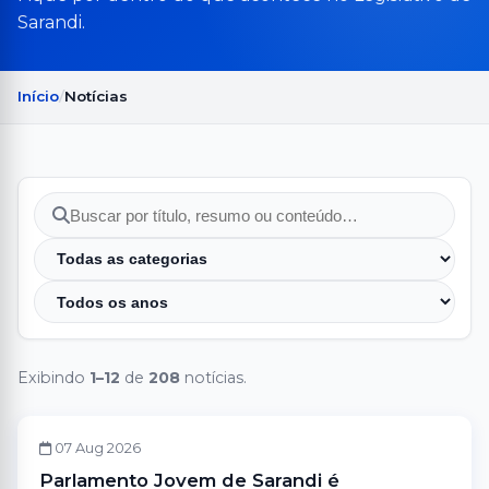
Sarandi.
Início
Notícias
Exibindo
1–12
de
208
notícias.
PARLAMENTO JOVEM
07 Aug 2026
Parlamento Jovem de Sarandi é