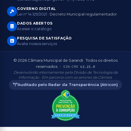
GOVERNO DIGITAL
Lei nº 14.129/2021
· Decreto Municipal regulamentador
DADOS ABERTOS
Acesse o catálogo
PESQUISA DE SATISFAÇÃO
Avalie nossos serviços
© 2026 Câmara Municipal de Sarandi · Todos os direitos
reservados.
· SIN-CMS
v2.21.0
Desenvolvido internamente pela Divisão de Tecnologia da
Informação · Em parceria com os setores da Câmara.
Auditado pelo Radar da Transparência (Atricon)
Aderente