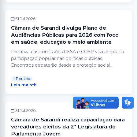
COMISSÕES
31 Jul 2026
Câmara de Sarandi divulga Plano de
Audiências Públicas para 2026 com foco
em saúde, educação e meio ambiente
Iniciativa das comissões CESA e COSP visa ampliar a
participação popular nas políticas públicas.
Encontros debaterão desde a proteção social...
#Plenário
Leia mais
PARLAMENTO JOVEM
31 Jul 2026
Câmara de Sarandi realiza capacitação para
vereadores eleitos da 2ª Legislatura do
Parlamento Jovem