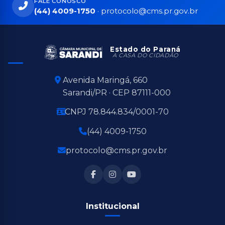
FALE CONOSCO
(44) 4009-1750
·
protocolo@cms.pr.gov.br
Estado do Paraná
A CASA DO CIDADÃO
Avenida Maringá, 660
Sarandi/PR · CEP 87111-000
CNPJ 78.844.834/0001-70
(44) 4009-1750
protocolo@cms.pr.gov.br
Institucional