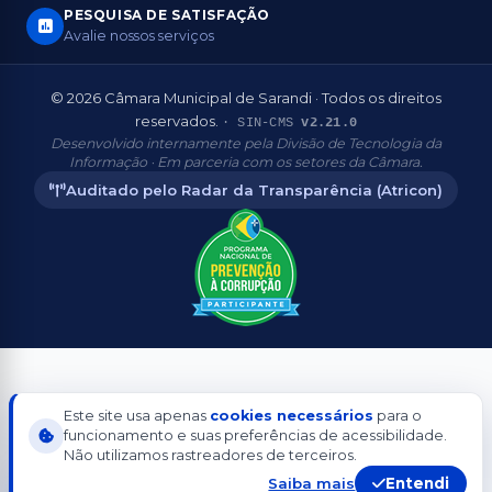
PESQUISA DE SATISFAÇÃO
Avalie nossos serviços
© 2026 Câmara Municipal de Sarandi · Todos os direitos
reservados.
· SIN-CMS
v2.21.0
Desenvolvido internamente pela Divisão de Tecnologia da
Informação · Em parceria com os setores da Câmara.
Auditado pelo Radar da Transparência (Atricon)
Aderente
Este site usa apenas
cookies necessários
para o
funcionamento e suas preferências de acessibilidade.
Não utilizamos rastreadores de terceiros.
Saiba mais
Entendi