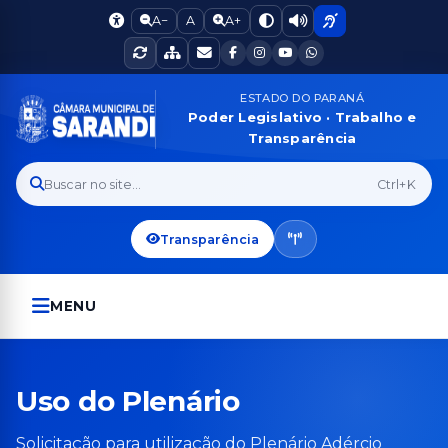
A−
A
A+
ESTADO DO PARANÁ
Poder Legislativo · Trabalho e
Transparência
Buscar no site...
Ctrl+K
Transparência
MENU
Uso do Plenário
Solicitação para utilização do Plenário Adércio