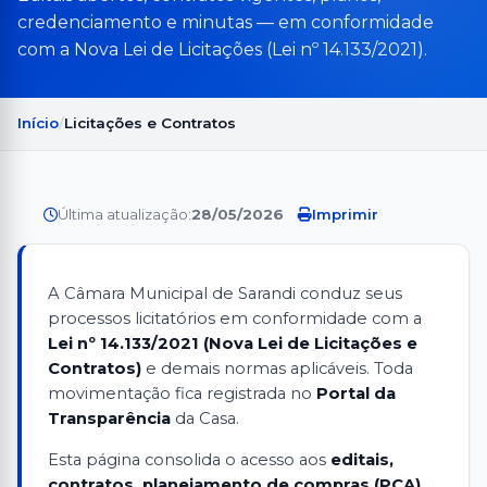
credenciamento e minutas — em conformidade
com a Nova Lei de Licitações (Lei nº 14.133/2021).
Início
Licitações e Contratos
Última atualização:
28/05/2026
·
Imprimir
A Câmara Municipal de Sarandi conduz seus
processos licitatórios em conformidade com a
Lei nº 14.133/2021 (Nova Lei de Licitações e
Contratos)
e demais normas aplicáveis. Toda
movimentação fica registrada no
Portal da
Transparência
da Casa.
Esta página consolida o acesso aos
editais,
contratos, planejamento de compras (PCA),