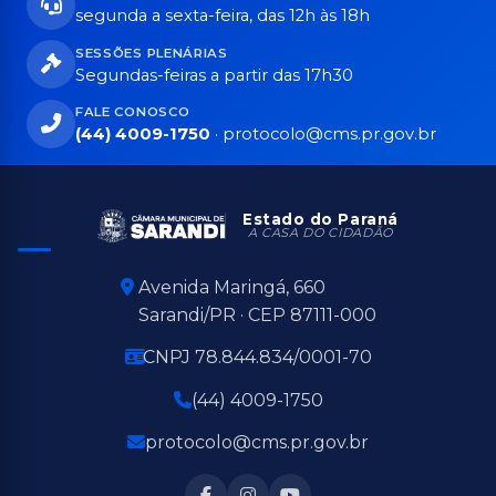
segunda a sexta-feira, das 12h às 18h
SESSÕES PLENÁRIAS
Segundas-feiras a partir das 17h30
FALE CONOSCO
(44) 4009-1750
·
protocolo@cms.pr.gov.br
Estado do Paraná
A CASA DO CIDADÃO
Avenida Maringá, 660
Sarandi/PR · CEP 87111-000
CNPJ 78.844.834/0001-70
(44) 4009-1750
protocolo@cms.pr.gov.br