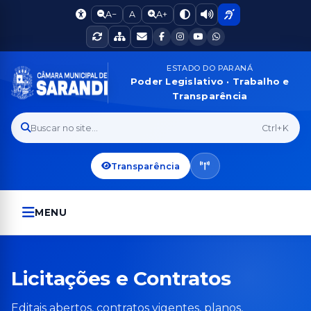
A−
A
A+
ESTADO DO PARANÁ
Poder Legislativo · Trabalho e
Transparência
Buscar no site...
Ctrl+K
Transparência
MENU
Licitações e Contratos
Editais abertos, contratos vigentes, planos,