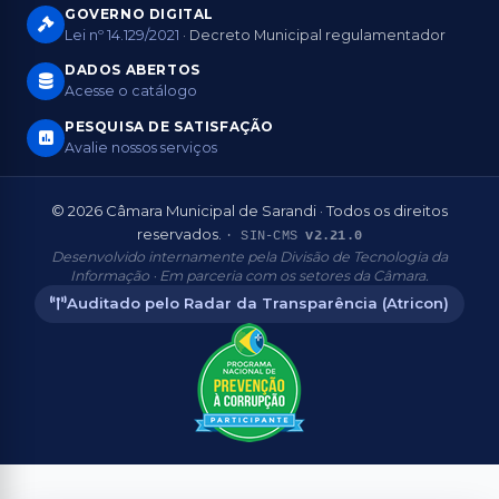
GOVERNO DIGITAL
Lei nº 14.129/2021
· Decreto Municipal regulamentador
DADOS ABERTOS
Acesse o catálogo
PESQUISA DE SATISFAÇÃO
Avalie nossos serviços
© 2026 Câmara Municipal de Sarandi · Todos os direitos
reservados.
· SIN-CMS
v2.21.0
Desenvolvido internamente pela Divisão de Tecnologia da
Informação · Em parceria com os setores da Câmara.
Auditado pelo Radar da Transparência (Atricon)
Aderente